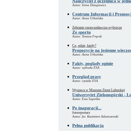
Nauczyciel z uczennicą w jedn
Autor:
Irena Dziugiewicz
Centrum Informacji i Promocj
Autor:
Anna Urbańska
Zebranie sprawozdawczo-wyborcze
Ze sportu
Autor:
Tomasz Frącek
Co, gdzie, kiedy?
Propozycje na jesienne wieczo
Autor:
Anna Urbańska
Fakty, poglądy opinie
Autor:
wybrała ESA
Przegląd prasy
Autor:
czytała ESA
Wystawa w Muzeum Ziemi Lubuskiej
Uniwersytet Zielonogórski - L
Autor:
Ewa Sapeńko
Po inaguracji...
fotoreportarz
Autor:
fot. Kazimierz Adamczewski
Pełna publikacja