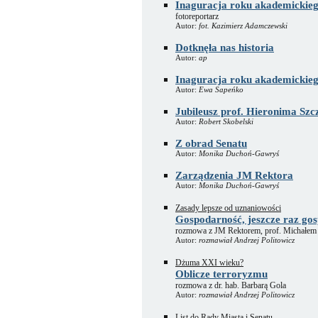
Inaguracja roku akademickie
fotoreportarz
Autor:
fot. Kazimierz Adamczewski
Dotknęła nas historia
Autor:
ap
Inaguracja roku akademickie
Autor:
Ewa Sapeńko
Jubileusz prof. Hieronima Szc
Autor:
Robert Skobelski
Z obrad Senatu
Autor:
Monika Duchoń-Gawryś
Zarządzenia JM Rektora
Autor:
Monika Duchoń-Gawryś
Zasady lepsze od uznaniowości
Gospodarność, jeszcze raz go
rozmowa z JM Rektorem, prof. Michałem
Autor:
rozmawiał Andrzej Politowicz
Dżuma XXI wieku?
Oblicze terroryzmu
rozmowa z dr. hab. Barbarą Gola
Autor:
rozmawiał Andrzej Politowicz
List do Rady Miasta i Senatu