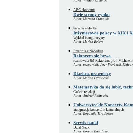
Autor:
Wiesław Kamiński
ABC ekonomii
Dwie strony rynku
Autor:
Marzena Czapaluk
barwna wkładka
Inżynierowie polscy w XIX i X
Wykład inauguracyjny
Autor:
Marian Eckert
Przedruk z Nadodrza
Rektorem się bywa
rozmowa z JM Rektorem, prof. Michałem
Autor:
rozmawiali: Jerzy Przybecki, Małg
Diariusz prawniczy
Autor:
Marian Drzewiecki
Matematyka da się lubić, tech
Goście redakcji
Autor:
Andrzej Politowicz
Uniwersyteckie Koncerty K
inauguracja koncertów kameralnych
Autor:
Bogumiła Tarasiewicz
Serwis nauki
Dział Nauki
Autor:
Bożena Bieżańska