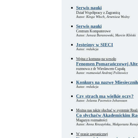
Serwis nauki
Dział Współpracy z Zagranicą
Autor:
Kinga Włoch, Arseniusz Woźny
Serwis nauki
Centrum Komputerowe
Autor:
Janusz Baranowski, Marcin Kliński
Jesteśmy w SIECI
Autor:
redakcja
Wojna z komuną na wesoło
Fenomen Pomarańczowej Alte
rozmowa z dr Wiesławem Cupałą
Autor:
rozmawiał Andrzej Politowicz
Konkurs na nazwę Miesięcznik
Autor:
redakcja
Czy strach ma wielkie oczy?
Autor:
Jolanta Pacewicz-Johansson
Można nas także słuchać w systemie Rea
Co słychaćw Akademickim Rad
Magazyn rozmaitości
Autor:
Anna Kruszyńska, Małgorzata Rataj
W prasie zagranicznej