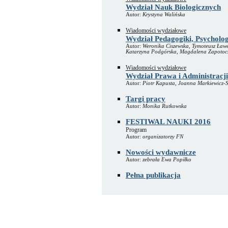
Wydział Nauk Biologicznych
Autor:
Krystyna Walińska
Wiadomości wydziałowe
Wydział Pedagogiki, Psychologi
Autor:
Weronika Ciszewska, Tymoteusz Ławe
Katarzyna Podgórska, Magdalena Zapotoczn
Wiadomości wydziałowe
Wydział Prawa i Administracji
Autor:
Piotr Kapusta, Joanna Markiewicz-
Targi pracy
Autor:
Monika Rutkowska
FESTIWAL NAUKI 2016
Program
Autor:
organizatorzy FN
Nowości wydawnicze
Autor:
zebrała Ewa Popiłko
Pełna publikacja