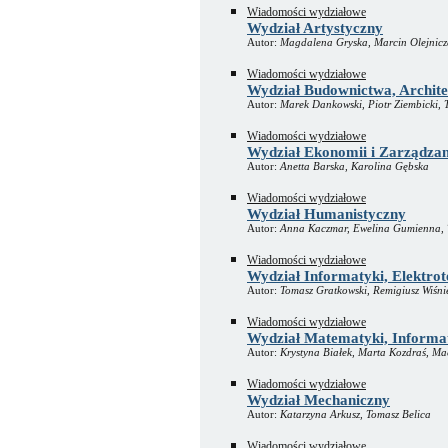
Wiadomości wydziałowe
Wydział Artystyczny
Autor:
Magdalena Gryska, Marcin Olejnicza
Wiadomości wydziałowe
Wydział Budownictwa, Architek
Autor:
Marek Dankowski, Piotr Ziembicki,
Wiadomości wydziałowe
Wydział Ekonomii i Zarządzan
Autor:
Anetta Barska, Karolina Gębska
Wiadomości wydziałowe
Wydział Humanistyczny
Autor:
Anna Kaczmar, Ewelina Gumienna,
Wiadomości wydziałowe
Wydział Informatyki, Elektrot
Autor:
Tomasz Gratkowski, Remigiusz Wiśni
Wiadomości wydziałowe
Wydział Matematyki, Informat
Autor:
Krystyna Białek, Marta Kozdraś, Ma
Wiadomości wydziałowe
Wydział Mechaniczny
Autor:
Katarzyna Arkusz, Tomasz Belica
Wiadomości wydziałowe