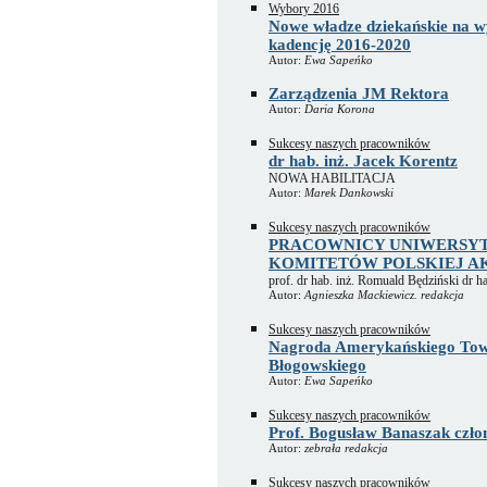
Wybory 2016
Nowe władze dziekańskie na w
kadencję 2016-2020
Autor:
Ewa Sapeńko
Zarządzenia JM Rektora
Autor:
Daria Korona
Sukcesy naszych pracowników
dr hab. inż. Jacek Korentz
NOWA HABILITACJA
Autor:
Marek Dankowski
Sukcesy naszych pracowników
PRACOWNICY UNIWERSY
KOMITETÓW POLSKIEJ A
prof. dr hab. inż. Romuald Będziński dr h
Autor:
Agnieszka Mackiewicz. redakcja
Sukcesy naszych pracowników
Nagroda Amerykańskiego Towa
Błogowskiego
Autor:
Ewa Sapeńko
Sukcesy naszych pracowników
Prof. Bogusław Banaszak czło
Autor:
zebrała redakcja
Sukcesy naszych pracowników