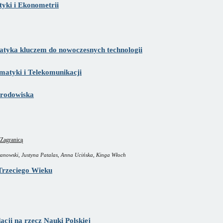
yki i Ekonometrii
tyka kluczem do nowoczesnych technologii
rmatyki i Telekomunikacji
Środowiska
 Zagranicą
aranowski, Justyna Patalas, Anna Ucińska, Kinga Włoch
Trzeciego Wieku
i na rzecz Nauki Polskiej