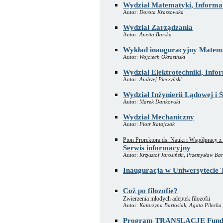
Wydział Matematyki, Informat
Autor:
Dorota Krassowska
Wydział Zarządzania
Autor:
Anetta Barska
Wykład inauguracyjny Matema
Autor:
Wojciech Okrasiński
Wydział Elektrotechniki, Info
Autor:
Andrzej Pieczyński
Wydział Inżynierii Lądowej i 
Autor:
Marek Dankowski
Wydział Mechaniczny
Autor:
Piotr Ratajczak
Pion Prorektora ds. Nauki i Współpracy z
Serwis informacyjny
Autor:
Krzysztof Jarosiński, Przemysław B
Inauguracja w Uniwersytecie 
Coż po filozofie?
Zwierzenia młodych adeptek filozofii
Autor:
Katarzyna Bartosiak, Agata Pilecka
Program TRANSLACJE Fundacj