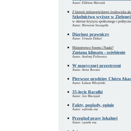
Autor:
Elżbieta Marczuk
Z historii zielonogórskiego środowiska a
Szkolnictwo wyższe w Zielone
w okresie kryzysu społecznego i polityc
Autor:
Hieronim Szczegóła
Diariusz prawniczy
Autor:
Urszula Dzikuć
Ministerstwo Sportu i Nauki?
Zmiana klimatu - oziębienie
Autor:
Andrzej Politowicz
W muzycznej przestrzeni
Autor:
Anna Boczan
Pierwsze urodziny Chóru Aka
Autor:
Łukasz Wilczyński
35-lecie Raculki
Autor:
Jan Maciejak
Fakty, poglądy, opinie
Autor:
wybrała esa
Przegląd prasy lokalnej
Autor:
czytała esa