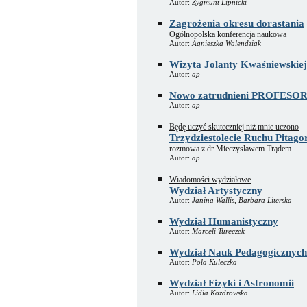
Autor:
Zygmunt Lipnicki
Zagrożenia okresu dorastania
Ogólnopolska konferencja naukowa
Autor:
Agnieszka Walendziak
Wizyta Jolanty Kwaśniewskiej
Autor:
ap
Nowo zatrudnieni PROFES
Autor:
ap
Będę uczyć skuteczniej niż mnie uczono
Trzydziestolecie Ruchu Pitago
rozmowa z dr Mieczysławem Trądem
Autor:
ap
Wiadomości wydziałowe
Wydział Artystyczny
Autor:
Janina Wallis, Barbara Literska
Wydział Humanistyczny
Autor:
Marceli Tureczek
Wydział Nauk Pedagogicznych 
Autor:
Pola Kuleczka
Wydział Fizyki i Astronomii
Autor:
Lidia Kozdrowska