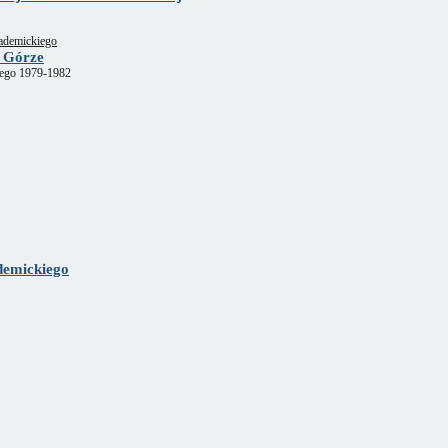
kademickiego
j Górze
znego 1979-1982
demickiego