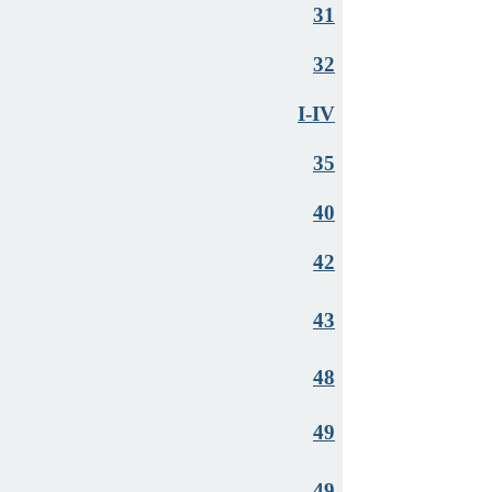
31
32
I-IV
35
40
42
43
48
49
49