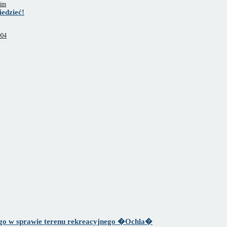
kim
edzieć!
004
kiego w sprawie terenu rekreacyjnego �Ochla�