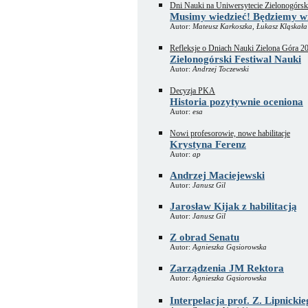
Dni Nauki na Uniwersytecie Zielonogórs
Musimy wiedzieć! Będziemy wi
Autor:
Mateusz Karkoszka, Łukasz Kląskała
Refleksje o Dniach Nauki Zielona Góra 2
Zielonogórski Festiwal Nauki
Autor:
Andrzej Toczewski
Decyzja PKA
Historia pozytywnie oceniona
Autor:
esa
Nowi profesorowie, nowe habilitacje
Krystyna Ferenz
Autor:
ap
Andrzej Maciejewski
Autor:
Janusz Gil
Jarosław Kijak z habilitacją
Autor:
Janusz Gil
Z obrad Senatu
Autor:
Agnieszka Gąsiorowska
Zarządzenia JM Rektora
Autor:
Agnieszka Gąsiorowska
Interpelacja prof. Z. Lipnic